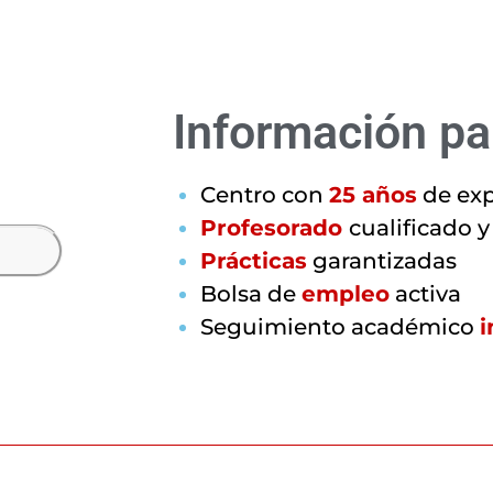
Información pa
c
a
t
i
v
a
Centro con
25 años
de exp
Profesorado
cualificado y
Prácticas
garantizadas
Bolsa de
empleo
activa
Seguimiento académico
i