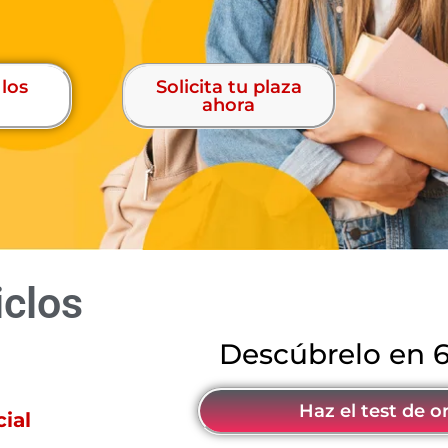
 los
Solicita tu plaza
ahora
iclos
¿
D
N
e
o
s
c
s
ú
a
b
b
r
e
e
s
l
o
q
e
u
n
é
Haz el test de o
ial