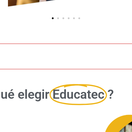
ué elegir
Educatec
?