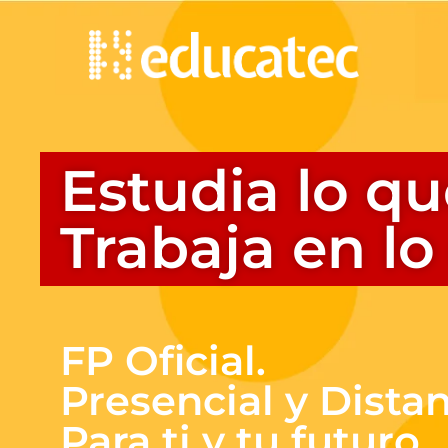
Estudia lo qu
Trabaja en l
FP Oficial.
Presencial y Distan
Para ti y tu futuro.